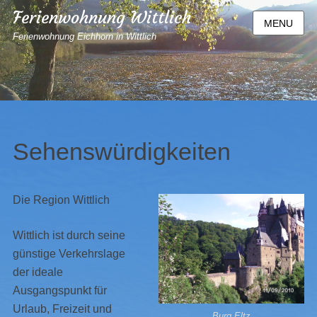
Ferienwohnung Wittlich
MENU
Ferienwohnung Eichhorn in Wittlich
Sehenswürdigkeiten
Die Region Wittlich
Wittlich ist durch seine
günstige Verkehrslage
der ideale
Ausgangspunkt für
Urlaub, Freizeit und
Burg Eltz