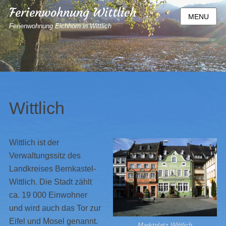
Ferienwohnung Wittlich
MENU
Ferienwohnung Eichhorn in Wittlich
Wittlich
Wittlich ist der
Verwaltungssitz des
Landkreises Bernkastel-
Wittlich. Die Stadt zählt
ca. 19 000 Einwohner
und wird auch das Tor zur
Eifel und Mosel genannt.
Marktplatz Wittlich