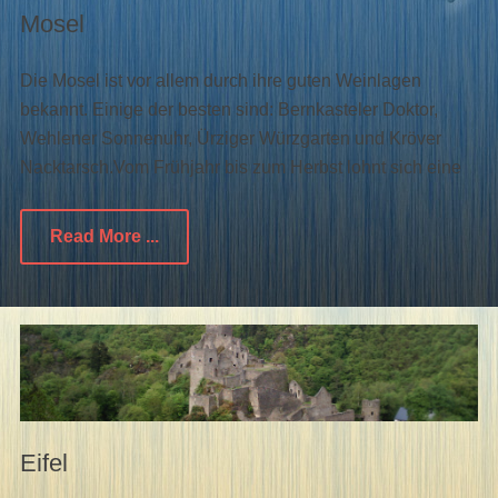
Mosel
Die Mosel ist vor allem durch ihre guten Weinlagen
bekannt. Einige der besten sind: Bernkasteler Doktor,
Wehlener Sonnenuhr, Ürziger Würzgarten und Kröver
Nacktarsch.Vom Frühjahr bis zum Herbst lohnt sich eine
Read More ...
Eifel